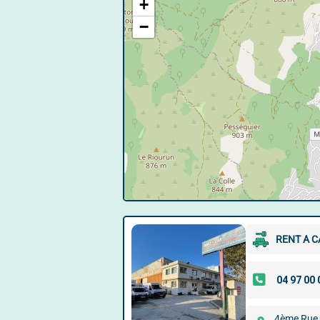
+
−
RENT A C
4ème Rue,