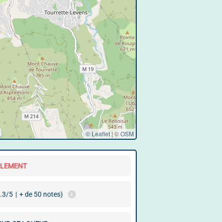
© Leaflet
|
©
OSM
LLEMENT
.3/5
|
+ de 50 notes)