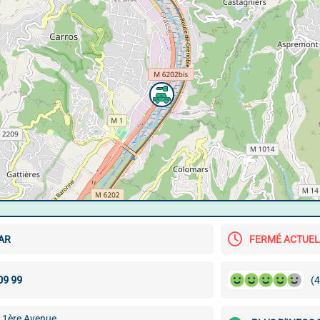
AR
FERMÉ ACTUE
(4
 1ère Avenue