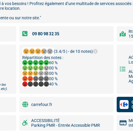
d à vos besoins ! Profitez également d’une multitude de services associés
re location.
nte ou sur notre site."
Rt
15
(3.4/5 | - de 10 notes)
A
Répartition des notes :
Lo
60 %
00 %
A
00 %
Ma
00 %
Ag
40 %
 les
etc).
carrefour.fr
ACCESSIBILITÉ
M
Parking PMR - Entrée Accessible PMR
In