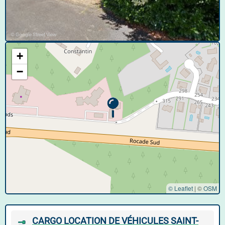
© Google Street View
+
−
© Leaflet
|
©
OSM
CARGO LOCATION DE VÉHICULES SAINT-