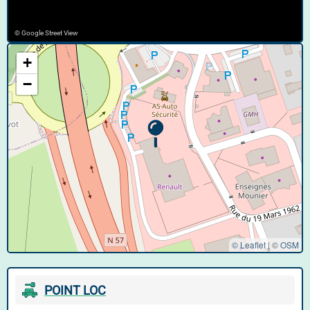
© Google Street View
+
−
© Leaflet
|
©
OSM
POINT LOC