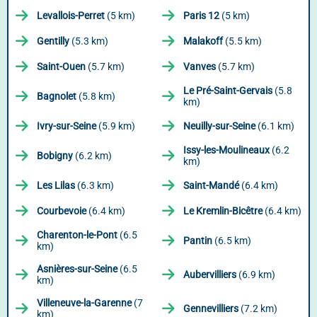
Levallois-Perret
(5 km)
Paris 12
(5 km)
Gentilly
(5.3 km)
Malakoff
(5.5 km)
Saint-Ouen
(5.7 km)
Vanves
(5.7 km)
Le Pré-Saint-Gervais
(5.8
Bagnolet
(5.8 km)
km)
Ivry-sur-Seine
(5.9 km)
Neuilly-sur-Seine
(6.1 km)
Issy-les-Moulineaux
(6.2
Bobigny
(6.2 km)
km)
Les Lilas
(6.3 km)
Saint-Mandé
(6.4 km)
Courbevoie
(6.4 km)
Le Kremlin-Bicêtre
(6.4 km)
Charenton-le-Pont
(6.5
Pantin
(6.5 km)
km)
Asnières-sur-Seine
(6.5
Aubervilliers
(6.9 km)
km)
Villeneuve-la-Garenne
(7
Gennevilliers
(7.2 km)
km)