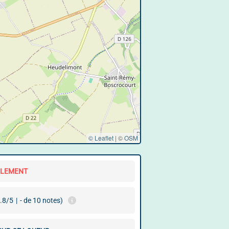
© Leaflet
|
©
OSM
LLEMENT
.8/5
|
- de 10 notes)