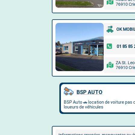
76910 Cri
OK MOBIL
ZA St. Leo
76910 Cri