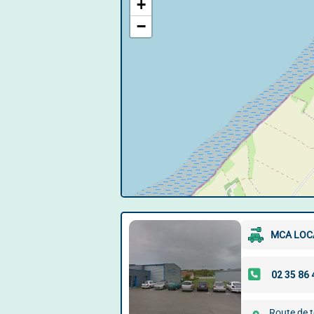
+
−
MCA LOC
Route de t