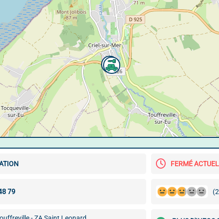
ATION
FERMÉ ACTUE
(2
ouffreville - ZA Saint Leonard