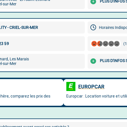
PLUS D'INFOS
el-sur-Mer
ITY - CRIEL-SUR-MER
Horaires Indisp
(1
nard, Les Marais
PLUS D'INFOS
el-sur-Mer